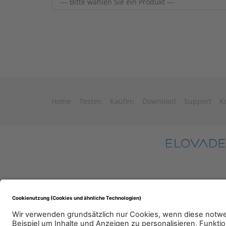
Home
Testen
Kaufen
Download
Support
K